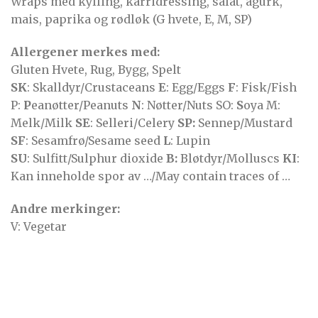
Wraps med kylling, karridressing, salat, agurk,
mais, paprika og rødløk (G hvete, E, M, SP)
Allergener merkes med:
Gluten Hvete, Rug, Bygg, Spelt
SK
: Skalldyr/Crustaceans
E
: Egg/Eggs
F
: Fisk/Fish
P:
P
eanøtter/Peanuts
N
: Nøtter/Nuts SO:
S
oya M:
Melk/Milk
SE
: Selleri/Celery
SP:
Sennep/Mustard
SF
: Sesamfrø/Sesame seed
L
: Lupin
SU
: Sulfitt/Sulphur dioxide
B:
Bløtdyr/Molluscs
KI
:
Kan inneholde spor av …/May contain traces of …
Andre merkinger:
V: Vegetar